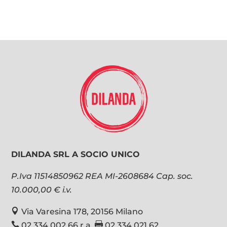
DILANDA SRL A SOCIO UNICO
P.Iva 11514850962 REA MI-2608684 Cap. soc.
10.000,00 € i.v.

Via Varesina 178, 20156 Milano

02 334 002 66 r.a

02 334 021 62