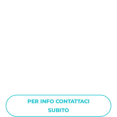
Desideri scoprire tutto sulle
nostre guarnizioni?
CONTATTACI PER MAGGIORI
INFORMAZIONI
Se desideri ricevere maggiori informazioni sui
nostri prodotti e servizi,
Dilanda
mette a
disposizione un
team esperto
capace di
rispondere a tutte le tue domande.
Grazie alla nostra esperienza nel settore sapremo
guidarti nella scelta, offrendoti pieno supporto e
massima professionalità.
PER INFO CONTATTACI
SUBITO